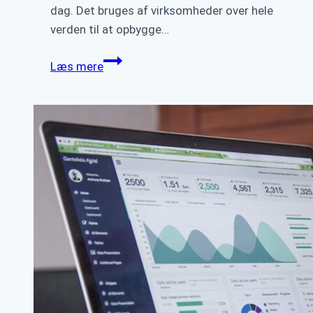
dag. Det bruges af virksomheder over hele
verden til at opbygge…
Sådan
Læs mere
retter
du
Sitecore
fejl