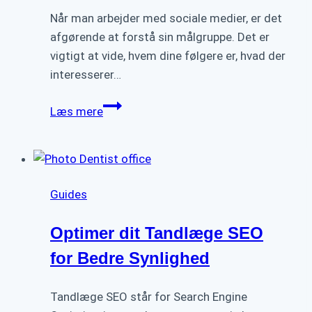
Når man arbejder med sociale medier, er det
afgørende at forstå sin målgruppe. Det er
vigtigt at vide, hvem dine følgere er, hvad der
interesserer…
Sociale
Læs mere
medier:
Tips
og
tricks
Guides
til
at
Optimer dit Tandlæge SEO
øge
engagementet
for Bedre Synlighed
Tandlæge SEO står for Search Engine