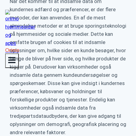
Når det kommer til at indsamle data om
kundernes adfærd og præferencer, er der flere
metoder, der kan anvendes. En af de mest
almindelige metoder er at bruge sporingsteknologi
på hjemmesider og sociale medier. Dette kan
omfatte brugen af cookies til at indsamle
Orimo
oplysninger om, hvilke sider en kunde besøger, hvor
længe de bliver på hver side, og hvilke produkter de
kigger på. Derudover kan virksomheder også
indsamle data gennem kundeundersøgelser og
spørgeskemaer. Disse kan give indsigt i kundernes
præferencer, købsvaner og holdninger til
forskellige produkter og tjenester. Endelig kan
virksomheder også indsamle data fra
tredjepartsdataudbydere, der kan give adgang til
oplysninger om demografi, geografisk placering og
andre relevante faktorer.