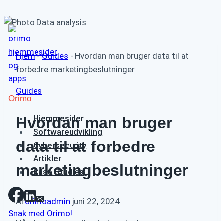
Fortsæt
til
indhold
Hjem
-
Guides
-
Hvordan man bruger data til at
forbedre marketingbeslutninger
Guides
Orimo
Hjemmesider
Hvordan man bruger
Softwareudvikling
data til at forbedre
Cybersecurity
Artikler
marketingbeslutninger
Case Studies
Af
orimoadmin
juni 22, 2024
Snak med Orimo!