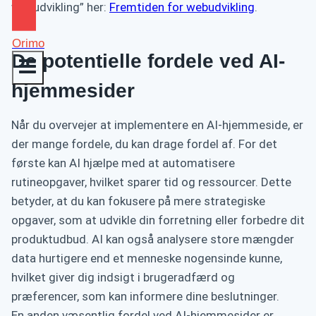
webudvikling” her:
Fremtiden for webudvikling
.
Orimo
De potentielle fordele ved AI-
hjemmesider
Når du overvejer at implementere en AI-hjemmeside, er
der mange fordele, du kan drage fordel af. For det
første kan AI hjælpe med at automatisere
rutineopgaver, hvilket sparer tid og ressourcer. Dette
betyder, at du kan fokusere på mere strategiske
opgaver, som at udvikle din forretning eller forbedre dit
produktudbud. AI kan også analysere store mængder
data hurtigere end et menneske nogensinde kunne,
hvilket giver dig indsigt i brugeradfærd og
præferencer, som kan informere dine beslutninger.
En anden væsentlig fordel ved AI-hjemmesider er