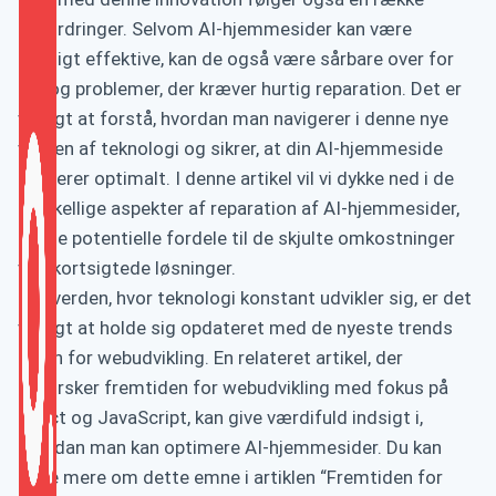
udfordringer. Selvom AI-hjemmesider kan være
utroligt effektive, kan de også være sårbare over for
fejl og problemer, der kræver hurtig reparation. Det er
vigtigt at forstå, hvordan man navigerer i denne nye
verden af teknologi og sikrer, at din AI-hjemmeside
fungerer optimalt. I denne artikel vil vi dykke ned i de
forskellige aspekter af reparation af AI-hjemmesider,
fra de potentielle fordele til de skjulte omkostninger
ved kortsigtede løsninger.
I en verden, hvor teknologi konstant udvikler sig, er det
vigtigt at holde sig opdateret med de nyeste trends
inden for webudvikling. En relateret artikel, der
udforsker fremtiden for webudvikling med fokus på
React og JavaScript, kan give værdifuld indsigt i,
hvordan man kan optimere AI-hjemmesider. Du kan
læse mere om dette emne i artiklen “Fremtiden for