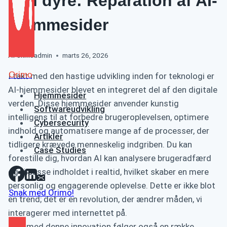
den dyre: Reparation af AI-
hjemmesider
Af
orimoadmin
marts 26, 2026
Orimo
I takt med den hastige udvikling inden for teknologi er
AI-hjemmesider blevet en integreret del af den digitale
Hjemmesider
verden. Disse hjemmesider anvender kunstig
Softwareudvikling
intelligens til at forbedre brugeroplevelsen, optimere
Cybersecurity
indhold og automatisere mange af de processer, der
Artikler
tidligere krævede menneskelig indgriben. Du kan
Case Studies
forestille dig, hvordan AI kan analysere brugeradfærd
og tilpasse indholdet i realtid, hvilket skaber en mere
personlig og engagerende oplevelse. Dette er ikke blot
Snak med Orimo!
en trend; det er en revolution, der ændrer måden, vi
interagerer med internettet på.
Men med denne innovation følger også en række