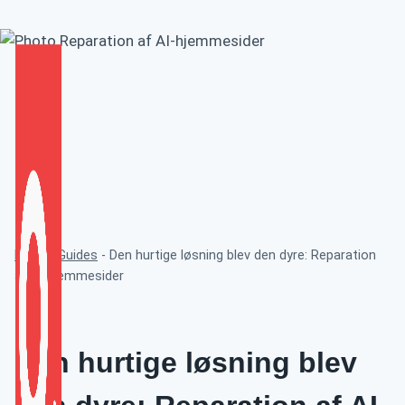
Fortsæt
til
indhold
Hjem
-
Guides
-
Den hurtige løsning blev den dyre: Reparation
af AI-hjemmesider
GUIDES
Den hurtige løsning blev