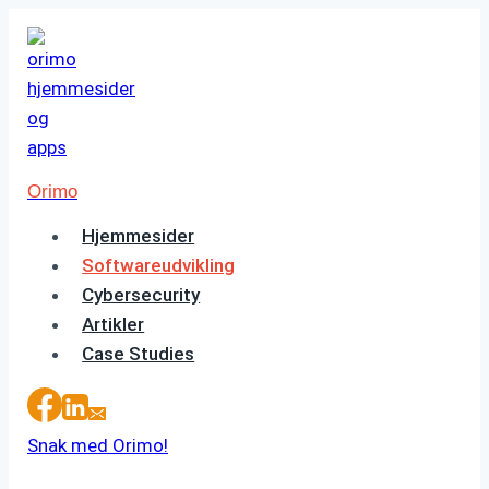
Fortsæt
til
indhold
Orimo
Hjemmesider
Softwareudvikling
Cybersecurity
Artikler
Case Studies
Snak med Orimo!