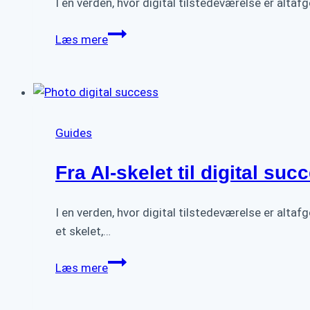
I en verden, hvor digital tilstedeværelse er alta
den
ikke?
Redningsplanen:
Læs mere
5
tegn
på
at
din
Guides
AI-
hjemmeside
Fra AI-skelet til digital su
skader
din
I en verden, hvor digital tilstedeværelse er alta
forretning
et skelet,…
Fra
Læs mere
AI-
skelet