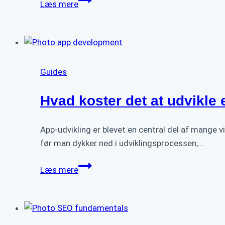
Læs mere
form
indhold:
Hvad
er
det?
Guides
Hvad koster det at udvikle
App-udvikling er blevet en central del af mange
før man dykker ned i udviklingsprocessen,…
Hvad
Læs mere
koster
det
at
udvikle