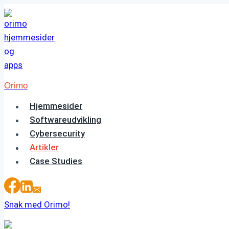
Fortsæt
til
indhold
Orimo
Hjemmesider
Softwareudvikling
Cybersecurity
Artikler
Case Studies
Snak med Orimo!