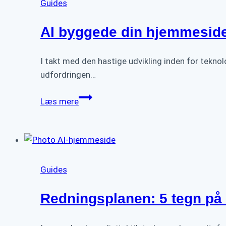
Guides
AI byggede din hjemmeside
I takt med den hastige udvikling inden for tekno
udfordringen…
AI
Læs mere
byggede
din
hjemmeside
på
30
Guides
sekunder
–
Redningsplanen: 5 tegn på 
Hvorfor
konverterer