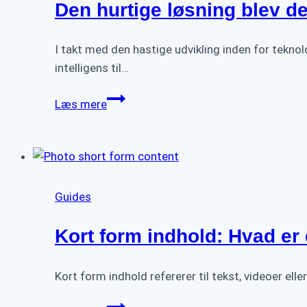
rammer
Den hurtige løsning blev d
side
1
I takt med den hastige udvikling inden for tekno
på
intelligens til…
Google
Den
Læs mere
hurtige
løsning
blev
den
dyre:
Guides
Reparation
af
Kort form indhold: Hvad er
AI-
hjemmesider
Kort form indhold refererer til tekst, videoer elle
Kort