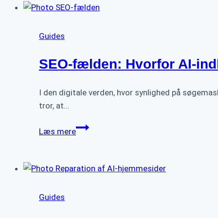
til
digital
succes:
Guides
Sådan
“menneskeliggør”
SEO-fælden: Hvorfor AI-ind
vi
dit
I den digitale verden, hvor synlighed på søgemas
site
tror, at…
SEO-
Læs mere
fælden:
Hvorfor
AI-
indhold
alene
Guides
sjældent