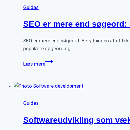
en
Guides
app?
SEO er mere end søgeord: 
SEO er mere end søgeord: Betydningen af et te
populære søgeord og…
SEO
Læs mere
er
mere
end
søgeord:
Betydningen
Guides
af
teknisk
Softwareudvikling som væk
fundament