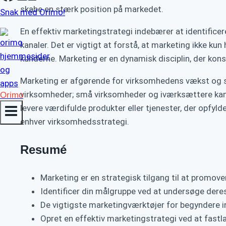
skabe en stærk position på markedet.
Snak med Orimo!
En effektiv marketingstrategi indebærer at identific
kanaler. Det er vigtigt at forstå, at marketing ikke k
kunderne. Marketing er en dynamisk disciplin, der kon
Marketing er afgørende for virksomhedens vækst og succ
virksomheder; små virksomheder og iværksættere kan 
Orimo
levere værdifulde produkter eller tjenester, der opfylde
enhver virksomhedsstrategi.
Resumé
Marketing er en strategisk tilgang til at promove
Identificer din målgruppe ved at undersøge dere
De vigtigste marketingværktøjer for begyndere i
Opret en effektiv marketingstrategi ved at fastl