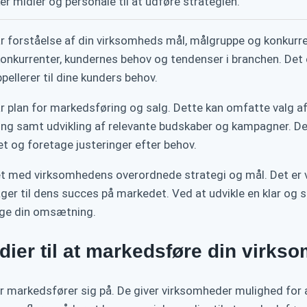
ér midler og personale til at udføre strategien.
ar forståelse af din virksomheds mål, målgruppe og konkurr
nkurrenter, kundernes behov og tendenser i branchen. Det er 
pellerer til dine kunders behov.
ar plan for markedsføring og salg. Dette kan omfatte valg
ing samt udvikling af relevante budskaber og kampagner. Det
et og foretage justeringer efter behov.
t med virksomhedens overordnede strategi og mål. Det er vig
ger til dens succes på markedet. Ved at udvikle en klar 
 øge din omsætning.
ier til at markedsføre din virks
markedsfører sig på. De giver virksomheder mulighed for at 