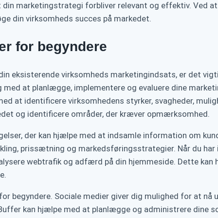
din marketingstrategi forbliver relevant og effektiv. Ved 
 øge din virksomheds succes på markedet.
er for begyndere
 din eksisterende virksomheds marketingindsats, er det vigti
ig med at planlægge, implementere og evaluere dine marketin
d at identificere virksomhedens styrker, svagheder, muligh
kedet og identificere områder, der kræver opmærksomhed.
elser, der kan hjælpe med at indsamle information om kun
ikling, prissætning og markedsføringsstrategier. Når du h
nalysere webtrafik og adfærd på din hjemmeside. Dette kan h
e.
for begyndere. Sociale medier giver dig mulighed for at nå 
Buffer kan hjælpe med at planlægge og administrere dine so