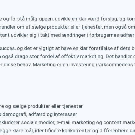
ere og forstå målgruppen, udvikle en klar værdiforslag, og 
un handler om at sælge produkter eller tjenester, men også o
stant udvikler sig i takt med ændringer i forbrugernes adf
es, og det er vigtigt at have en klar forståelse af dets be
også drage stor fordel af effektiv marketing. Det handler
r disse behov. Marketing er en investering i virksomhedens fr
re og sælge produkter eller tjenester
s demografi, adfærd og interesser
nkluderer sociale medier, e-mail marketing og content mark
ægge klare mål, identificere konkurrenter og differentiere d