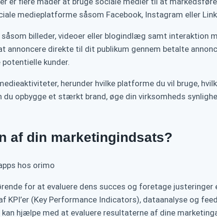
 er flere måder at bruge sociale medier til at markedsføre
ciale medieplatforme såsom Facebook, Instagram eller Link
såsom billeder, videoer eller blogindlæg samt interaktion
at annoncere direkte til dit publikum gennem betalte annon
 potentielle kunder.
 medieaktiviteter, herunder hvilke platforme du vil bruge, hvil
n du opbygge et stærkt brand, øge din virksomheds synlighed
en af din marketingindsats?
rende for at evaluere dens succes og foretage justeringer e
 af KPI’er (Key Performance Indicators), dataanalyse og fee
r kan hjælpe med at evaluere resultaterne af dine marketinga