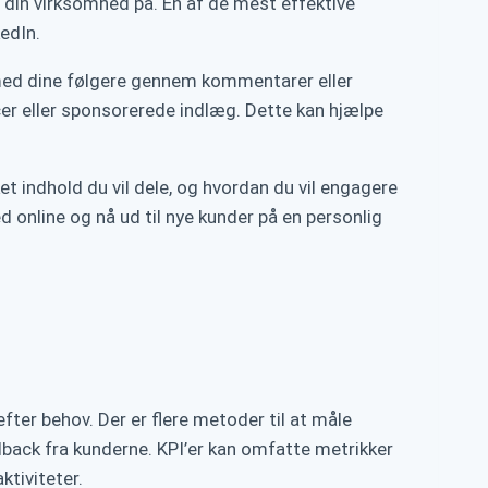
 din virksomhed på. En af de mest effektive
edIn.
 med dine følgere gennem kommentarer eller
cer eller sponsorerede indlæg. Dette kan hjælpe
ket indhold du vil dele, og hvordan du vil engagere
 online og nå ud til nye kunder på en personlig
fter behov. Der er flere metoder til at måle
dback fra kunderne. KPI’er kan omfatte metrikker
ktiviteter.