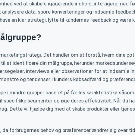
somhed ved at skabe engagerende indhold, interagere med f
at analysere data, spore konverteringer og indsamle feedbac
ave en klar strategi, lytte til kundernes feedback og være 
målgruppe?
marketingstrategi. Det handler om at forstå, hvem dine pote
 til at identificere din målgruppe, herunder markedsunders
øgelser, interviews eller observationer for at indsamle 
e mønstre og tendenser i kunders købsadfærd og præference
 i mindre grupper baseret på fælles karakteristika såsom 
 specifikke segmenter og øge deres effektivitet. Når du har 
ag. Dette vil hjælpe dig med at skabe produkter eller tjenest
s, da forbrugernes behov og præferencer ændrer sig over tid