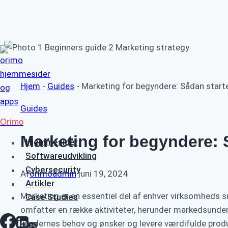
Fortsæt
til
indhold
Hjem
-
Guides
-
Marketing for begyndere: Sådan starte
Guides
Orimo
Marketing for begyndere: 
Hjemmesider
Softwareudvikling
Cybersecurity
Af
orimoadmin
juni 19, 2024
Artikler
Marketing er en essentiel del af enhver virksomheds 
Case Studies
omfatter en række aktiviteter, herunder markedsunder
kundernes behov og ønsker og levere værdifulde produkt