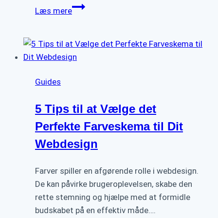
Hvad
Læs mere
skal
du
vide
om
app-
Guides
programmering
5 Tips til at Vælge det
Perfekte Farveskema til Dit
Webdesign
Farver spiller en afgørende rolle i webdesign.
De kan påvirke brugeroplevelsen, skabe den
rette stemning og hjælpe med at formidle
budskabet på en effektiv måde….