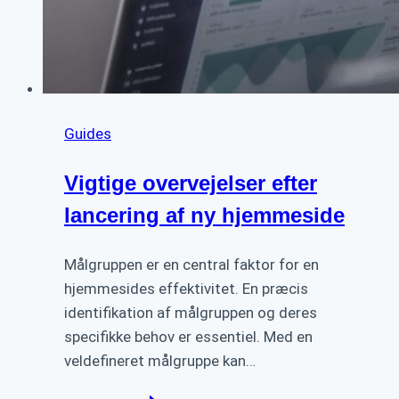
Guides
Vigtige overvejelser efter
lancering af ny hjemmeside
Målgruppen er en central faktor for en
hjemmesides effektivitet. En præcis
identifikation af målgruppen og deres
specifikke behov er essentiel. Med en
veldefineret målgruppe kan…
Vigtige