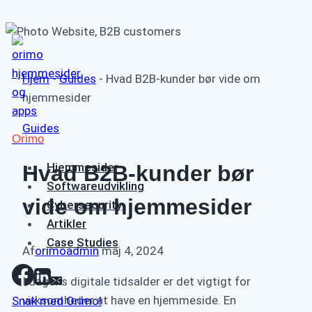
Fortsæt
til
indhold
Hjem
-
Guides
-
Hvad B2B-kunder bør vide om
hjemmesider
Guides
Orimo
Hjemmesider
Hvad B2B-kunder bør
Softwareudvikling
vide om hjemmesider
Cybersecurity
Artikler
Case Studies
Af
orimoadmin
maj 4, 2024
I dagens digitale tidsalder er det vigtigt for
virksomheder at have en hjemmeside. En
Snak med Orimo!