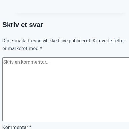
til
at
få
Skriv et svar
din
app
Din e-mailadresse vil ikke blive publiceret.
på
Krævede felter
er markeret med
*
Google
Play
Store
Kommentar
*