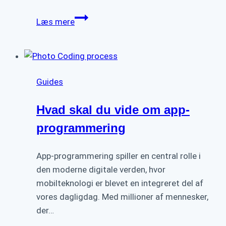
Fra
Læs mere
AI-
skelet
til
digital
Guides
succes:
Sådan
Hvad skal du vide om app-
“menneskeliggør”
vi
programmering
dit
site
App-programmering spiller en central rolle i
den moderne digitale verden, hvor
mobilteknologi er blevet en integreret del af
vores dagligdag. Med millioner af mennesker,
der…