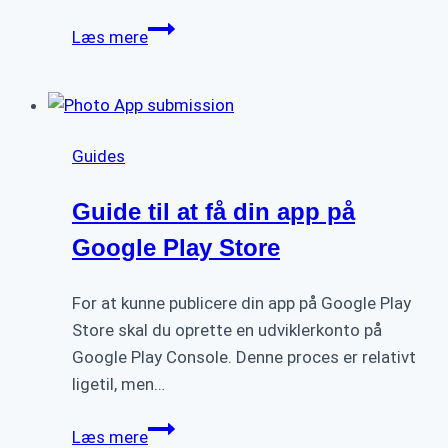
5
Læs mere
Tips
til
at
Vælge
Guides
det
Perfekte
Guide til at få din app på
Farveskema
til
Google Play Store
Dit
Webdesign
For at kunne publicere din app på Google Play
Store skal du oprette en udviklerkonto på
Google Play Console. Denne proces er relativt
ligetil, men…
Guide
Læs mere