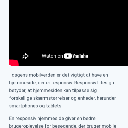
I dagens mobilverden er det vigtigt at have en
hjemmeside, der er responsiv. Responsivt design
betyder, at hjemmesiden kan tilpasse sig
forskellige skærmstørrelser og enheder, herunder
smartphones og tablets.
En responsiv hjemmeside giver en bedre
brugeroplevelse for besøgende, der bruger mobile