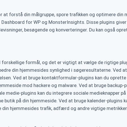
r at forstå din målgruppe, spore trafikken og optimere din 
s Dashboard for WP og MonsterInsights. Disse plugins giver 
visninger, besøgende og konverteringer. Du kan også oprett
orskellige formål, og det er vigtigt at vælge de rigtige plu
rbedre din hjemmesides synlighed i søgeresultaterne. Ved a
sen. Ved at bruge kontaktformular-plugins kan du oprette 
hjemmeside mod hackere og malware. Ved at bruge backup-p
e medie-plugins kan du integrere sociale medieknapper på d
ne butik på din hjemmeside. Ved at bruge kalender-plugins k
 din hjemmesides trafik, adfærd og andre vigtige metrikker.