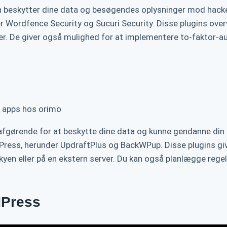
n beskytter dine data og besøgendes oplysninger mod hacke
r Wordfence Security og Sucuri Security. Disse plugins over
r. De giver også mulighed for at implementere to-faktor-au
ørende for at beskytte dine data og kunne gendanne din hje
dPress, herunder UpdraftPlus og BackWPup. Disse plugins gi
kyen eller på en ekstern server. Du kan også planlægge r
dPress