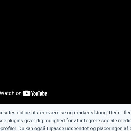
mmesides online tilstedeværelse og markedsføring. Der er fle
e plugins giver dig mulighed for at integrere sociale medi
rofiler. Du kan også tilpasse udseendet og placeringen af ​