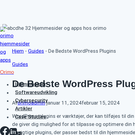
Fortsæt
til
indhold
Hjem
-
Guides
-
De Bedste WordPress Plugins
Guides
Orimo
De Bedste WordPress Plu
Hjemmesider
Softwareudvikling
Cybersecurity
Af
orimoadmin
januar 11, 2024
februar 15, 2024
Artikler
WordPress-plugins er værktøjer, der kan tilføjes til di
Case Studies
de giver dig mulighed for at tilpasse og optimere din 
de rigtige plugins, der passer bedst til din hjemmesid