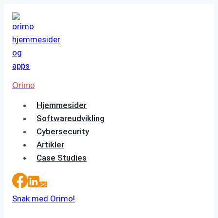
Fortsæt
til
indhold
Orimo
Hjemmesider
Softwareudvikling
Cybersecurity
Artikler
Case Studies
Snak med Orimo!