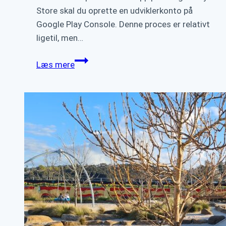
Store skal du oprette en udviklerkonto på
Google Play Console. Denne proces er relativt
ligetil, men…
Guide
Læs mere
til
at
få
din
app
på
Google
Play
Store