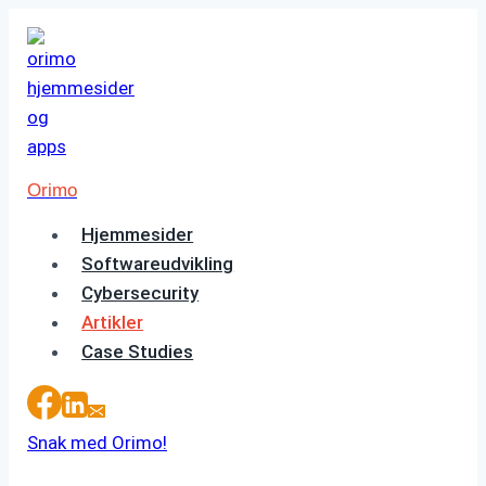
Fortsæt
til
indhold
Orimo
Hjemmesider
Softwareudvikling
Cybersecurity
Artikler
Case Studies
Snak med Orimo!