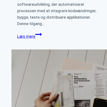
softwareudvikling, der automatiserer
processen med at integrere kodeændringer,
bygge, teste og distribuere applikationer.
Denne tilgang…
Kontinuerlig
Læs mere
integration
og
deployment
for
frontend-
udviklere