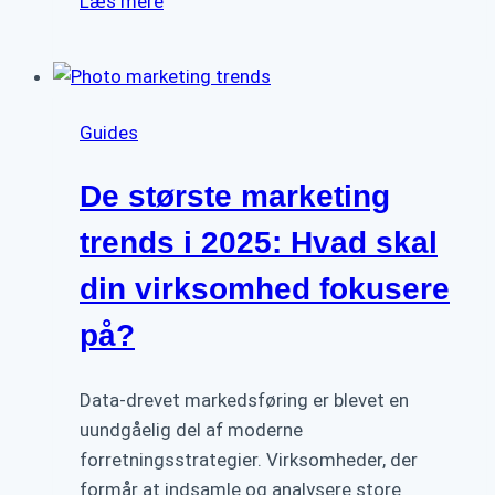
Læs mere
vs.
betalt
annoncering
–
Guides
hvad
virker
De største marketing
bedst
for
trends i 2025: Hvad skal
små
din virksomhed fokusere
og
mellemstore
på?
virksomheder?
Data-drevet markedsføring er blevet en
uundgåelig del af moderne
forretningsstrategier. Virksomheder, der
formår at indsamle og analysere store