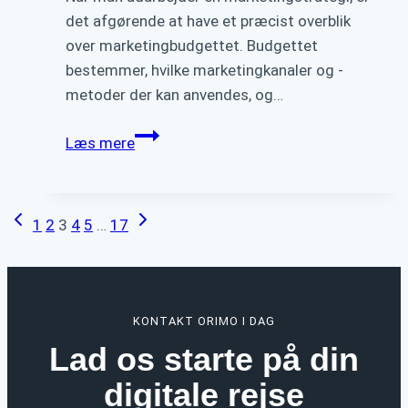
det afgørende at have et præcist overblik
over marketingbudgettet. Budgettet
bestemmer, hvilke marketingkanaler og -
metoder der kan anvendes, og…
Sådan
Læs mere
holder
du
dig
Forrige
Næste
Side
1
2
3
4
5
…
17
inden
side
side
for
navigation
dit
marketing
KONTAKT ORIMO I DAG
budget
Lad os starte på din
digitale rejse