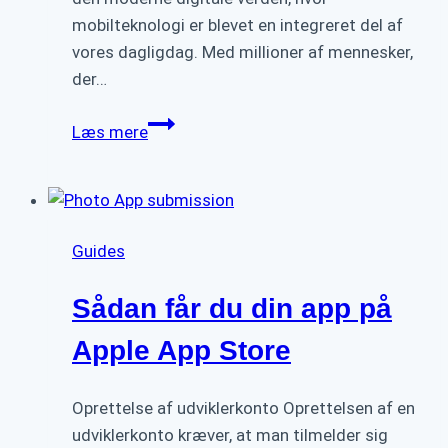
mobilteknologi er blevet en integreret del af
vores dagligdag. Med millioner af mennesker,
der…
Hvad
Læs mere
skal
du
vide
om
Guides
app-
programmering
Sådan får du din app på
Apple App Store
Oprettelse af udviklerkonto Oprettelsen af en
udviklerkonto kræver, at man tilmelder sig