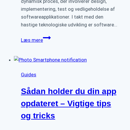
dynamisk proces, der involverer design,
implementering, test og vedligeholdelse af
softwareapplikationer. I takt med den
hastige teknologiske udvikling er software…
Hvad
Læs mere
er
software
udvikling?
–
Guides
En
grundlæggende
Sådan holder du din app
guide
opdateret – Vigtige tips
og tricks