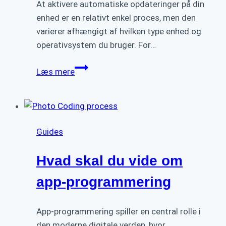
At aktivere automatiske opdateringer på din
enhed er en relativt enkel proces, men den
varierer afhængigt af hvilken type enhed og
operativsystem du bruger. For…
Sådan
Læs mere
holder
du
din
app
Guides
opdateret
–
Hvad skal du vide om
Vigtige
tips
app-programmering
og
tricks
App-programmering spiller en central rolle i
den moderne digitale verden, hvor