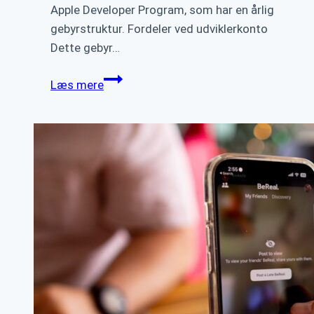
Apple Developer Program, som har en årlig
gebyrstruktur. Fordeler ved udviklerkonto
Dette gebyr…
Sådan
Læs mere
får
du
din
app
på
Apple
App
Store