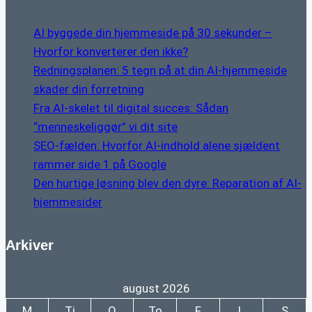
AI byggede din hjemmeside på 30 sekunder –
Hvorfor konverterer den ikke?
Redningsplanen: 5 tegn på at din AI-hjemmeside
skader din forretning
Fra AI-skelet til digital succes: Sådan
“menneskeliggør” vi dit site
SEO-fælden: Hvorfor AI-indhold alene sjældent
rammer side 1 på Google
Den hurtige løsning blev den dyre: Reparation af AI-
hjemmesider
Arkiver
august 2026
M
Ti
O
To
F
L
S