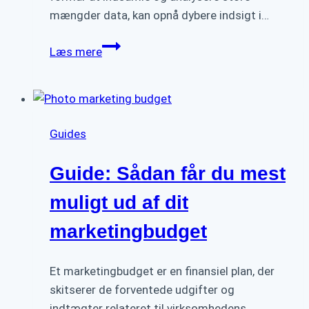
mængder data, kan opnå dybere indsigt i…
De
Læs mere
største
marketing
trends
i
Guides
2025:
Hvad
Guide: Sådan får du mest
skal
din
muligt ud af dit
virksomhed
marketingbudget
fokusere
på?
Et marketingbudget er en finansiel plan, der
skitserer de forventede udgifter og
indtægter relateret til virksomhedens