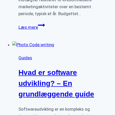
marketingaktiviteter over en bestemt
periode, typisk et år. Budgettet…
Guide:
Læs mere
Sådan
får
du
mest
Guides
muligt
ud
Hvad er software
af
dit
udvikling? – En
marketingbudget
grundlæggende guide
Softwareudvikling er en kompleks og