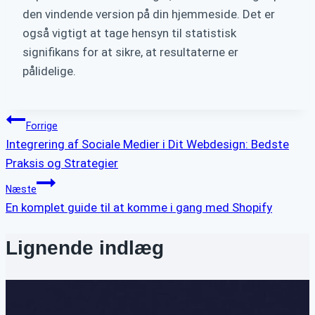
den vindende version på din hjemmeside. Det er
også vigtigt at tage hensyn til statistisk
signifikans for at sikre, at resultaterne er
pålidelige.
Indlægsnavigation
Forrige
Integrering af Sociale Medier i Dit Webdesign: Bedste
Praksis og Strategier
Næste
En komplet guide til at komme i gang med Shopify
Lignende indlæg