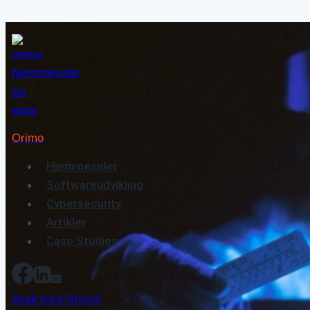
Fortsæt
til
indhold
Orimo
Hjemmesider
Softwareudvikling
Cybersecurity
Artikler
Case Studies
Snak med Orimo!