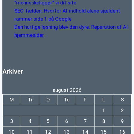
“menneskeliggør” vi dit site
SEO-fælden: Hvorfor AI-indhold alene sjældent
rammer side 1 på Google
Den hurtige løsning blev den dyre: Reparation af AI-
hjemmesider
Arkiver
august 2026
M
Ti
O
To
F
L
S
1
2
3
4
5
6
7
8
9
10
11
12
13
14
15
16