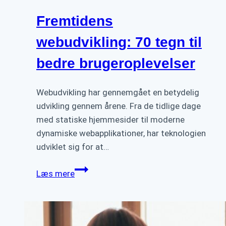
Fremtidens
webudvikling: 70 tegn til
bedre brugeroplevelser
Webudvikling har gennemgået en betydelig
udvikling gennem årene. Fra de tidlige dage
med statiske hjemmesider til moderne
dynamiske webapplikationer, har teknologien
udviklet sig for at…
Fremtidens
Læs mere
webudvikling:
70
tegn
til