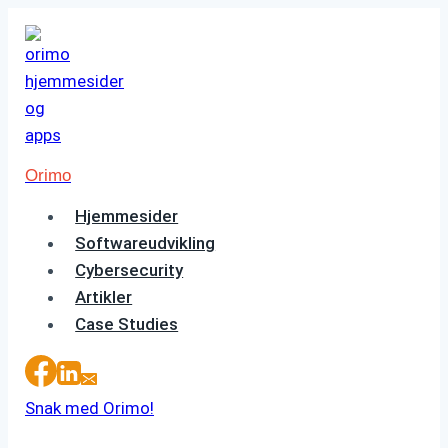
Fortsæt
til
indhold
Orimo
Hjemmesider
Softwareudvikling
Cybersecurity
Artikler
Case Studies
Snak med Orimo!