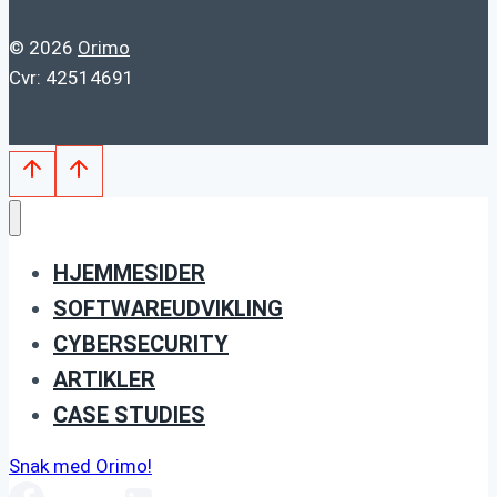
© 2026
Orimo
Cvr: 42514691
HJEMMESIDER
SOFTWAREUDVIKLING
CYBERSECURITY
ARTIKLER
CASE STUDIES
Snak med Orimo!