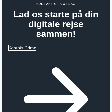
KONTAKT ORIMO I DAG
oprette
Lad os starte på din
og
administrere
digitale rejse
websites
sammen!
Kontakt Orimo