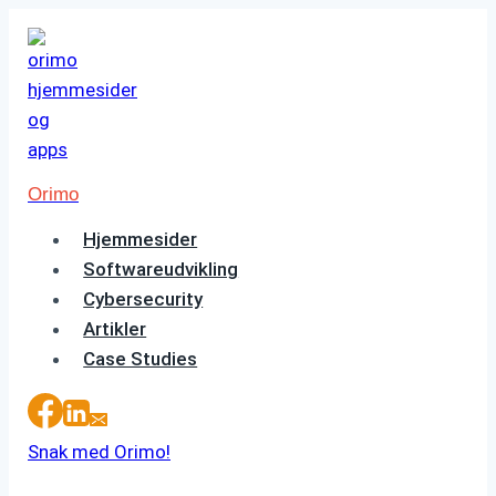
Fortsæt
til
indhold
Orimo
Hjemmesider
Softwareudvikling
Cybersecurity
Artikler
Case Studies
Snak med Orimo!