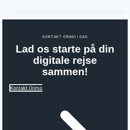
du
behøver
at
vide
KONTAKT ORIMO I DAG
om
Lad os starte på din
kunstig
intelligens:
digitale rejse
Hvad
sammen!
det
er,
hvad
Kontakt Orimo
det
bruges
til
og
meget