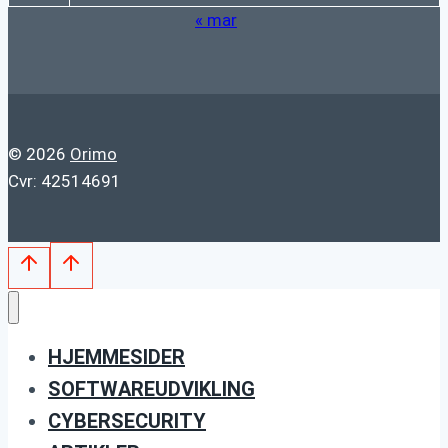
« mar
© 2026
Orimo
Cvr: 42514691
HJEMMESIDER
SOFTWAREUDVIKLING
CYBERSECURITY