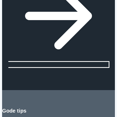
mere!
Gode tips