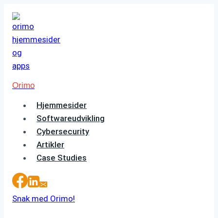
Fortsæt
til
indhold
Orimo
Hjemmesider
Softwareudvikling
Cybersecurity
Artikler
Case Studies
Snak med Orimo!