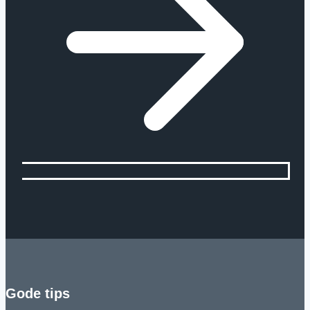
mere!
Gode tips