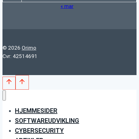
« mar
© 2026
Orimo
Cvr: 42514691
HJEMMESIDER
SOFTWAREUDVIKLING
CYBERSECURITY