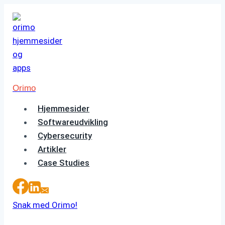
Fortsæt
til
indhold
Orimo
Hjemmesider
Softwareudvikling
Cybersecurity
Artikler
Case Studies
Snak med Orimo!