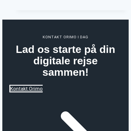
du
behøver
at
vide
KONTAKT ORIMO I DAG
om
Lad os starte på din
kunstig
intelligens:
digitale rejse
Hvad
sammen!
det
er,
hvad
Kontakt Orimo
det
bruges
til
og
meget