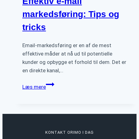
Effektiv e-mail
markedsføring: Tips og
tricks
Email-markedsføring er en af de mest
effektive måder at nå ud til potentielle
kunder og opbygge et forhold til dem. Det er
en direkte kanal,…
Effektiv
Læs mere
e-
mail
markedsføring:
Tips
og
KONTAKT ORIMO I DAG
tricks