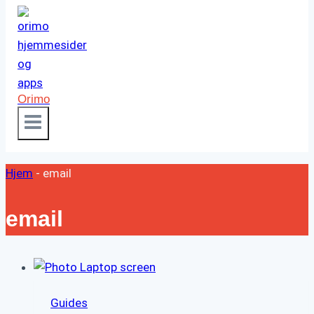
Orimo
Hjem
-
email
email
Guides