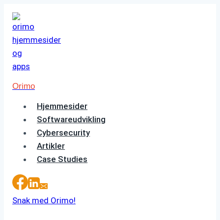
Fortsæt
til
indhold
Orimo
Hjemmesider
Softwareudvikling
Cybersecurity
Artikler
Case Studies
Snak med Orimo!