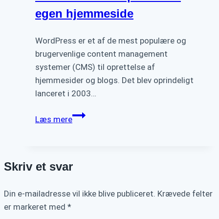
egen hjemmeside
WordPress er et af de mest populære og
brugervenlige content management
systemer (CMS) til oprettelse af
hjemmesider og blogs. Det blev oprindeligt
lanceret i 2003…
Gratis
Læs mere
WordPress
begynder
kursus:
Skriv et svar
Lær
at
Din e-mailadresse vil ikke blive publiceret.
oprette
Krævede felter
er markeret med
*
din