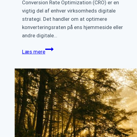
Conversion Rate Optimization (CRO) er en
vigtig del af enhver virksomheds digitale
strategi. Det handler om at optimere
konverteringsraten på ens hjemmeside eller
andre digitale…
Optimer
Læs mere
din
konverteringsrate
med
CRO
–
Hvad
er
Conversion
Rate
Optimization?