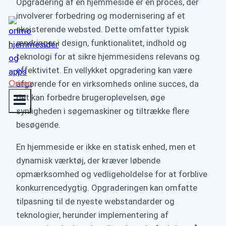
Opgradering af en hjemmeside er en proces, der
involverer forbedring og modernisering af et
eksisterende websted. Dette omfatter typisk
ændringer i design, funktionalitet, indhold og
teknologi for at sikre hjemmesidens relevans og
effektivitet. En vellykket opgradering kan være
Orimo
afgørende for en virksomheds online succes, da
det kan forbedre brugeroplevelsen, øge
synligheden i søgemaskiner og tiltrække flere
besøgende.
En hjemmeside er ikke en statisk enhed, men et
dynamisk værktøj, der kræver løbende
opmærksomhed og vedligeholdelse for at forblive
konkurrencedygtig. Opgraderingen kan omfatte
tilpasning til de nyeste webstandarder og
teknologier, herunder implementering af