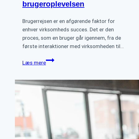
brugeroplevelsen
Brugerrejsen er en afgørende faktor for
enhver virksomheds succes. Det er den
proces, som en bruger går igennem, fra de
første interaktioner med virksomheden til…
Betydningen
Læs mere
af
en
god
brugerrejse:
Forbedring
af
brugeroplevelsen