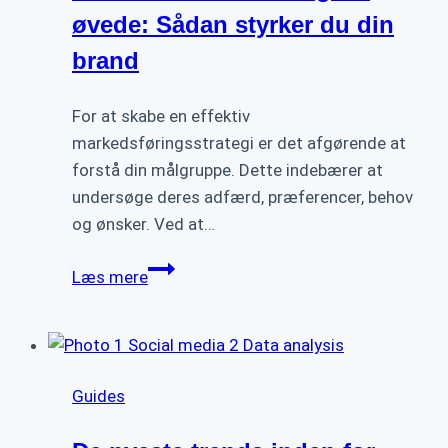
bedre
øvede: Sådan styrker du din
placeringer
brand
For at skabe en effektiv
markedsføringsstrategi er det afgørende at
forstå din målgruppe. Dette indebærer at
undersøge deres adfærd, præferencer, behov
og ønsker. Ved at…
Effektiv
Læs mere
markedsføring
for
øvede:
Sådan
Guides
styrker
du