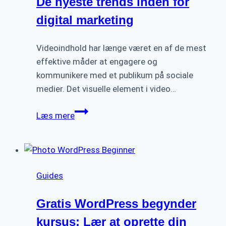
De nyeste trends inden for
din
brand
digital marketing
Videoindhold har længe været en af de mest
effektive måder at engagere og
kommunikere med et publikum på sociale
medier. Det visuelle element i video…
De
Læs mere
nyeste
trends
inden
for
Guides
digital
marketing
Gratis WordPress begynder
kursus: Lær at oprette din