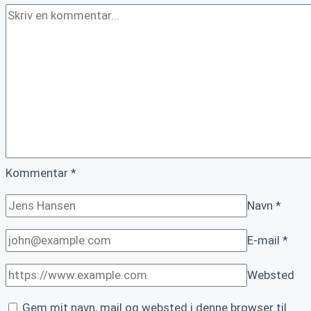
egen
hjemmeside
Kommentar
*
Navn
*
E-mail
*
Websted
Gem mit navn, mail og websted i denne browser til