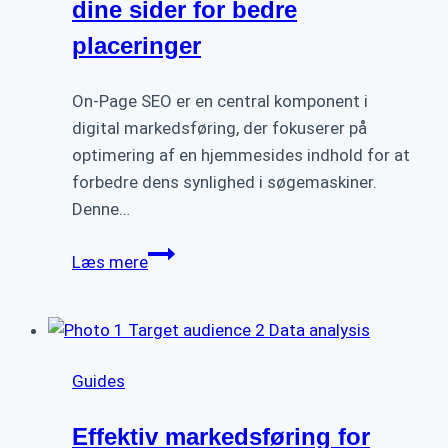
dine sider for bedre
placeringer
On-Page SEO er en central komponent i
digital markedsføring, der fokuserer på
optimering af en hjemmesides indhold for at
forbedre dens synlighed i søgemaskiner.
Denne…
On-
Læs mere
Page
SEO:
Optimering
af
Guides
dine
sider
Effektiv markedsføring for
for