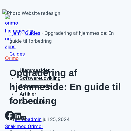
Fortsæt
til
indhold
Hjem
-
Guides
-
Opgradering af hjemmeside: En
guide til forbedring
Guides
Orimo
Hjemmesider
Opgradering af
Softwareudvikling
hjemmeside: En guide til
Cybersecurity
Artikler
forbedring
Case Studies
Af
orimoadmin
juli 25, 2024
Snak med Orimo!