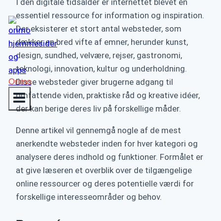
I den digitale tidsalder er internettet blevet en
essentiel ressource for information og inspiration.
Der eksisterer et stort antal websteder, som
dækker en bred vifte af emner, herunder kunst,
design, sundhed, velvære, rejser, gastronomi,
teknologi, innovation, kultur og underholdning.
Orimo
Disse websteder giver brugerne adgang til
omfattende viden, praktiske råd og kreative idéer,
der kan berige deres liv på forskellige måder.
Denne artikel vil gennemgå nogle af de mest
anerkendte websteder inden for hver kategori og
analysere deres indhold og funktioner. Formålet er
at give læseren et overblik over de tilgængelige
online ressourcer og deres potentielle værdi for
forskellige interesseområder og behov.