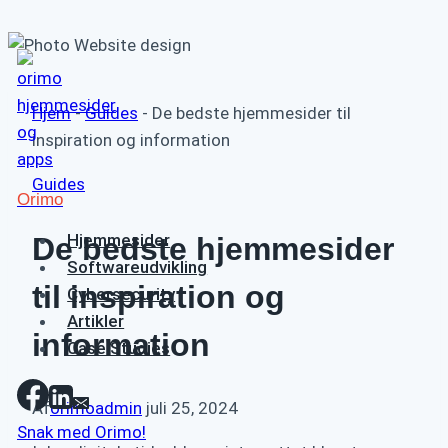
Fortsæt
til
indhold
Hjem
-
Guides
-
De bedste hjemmesider til
inspiration og information
Guides
Orimo
Hjemmesider
De bedste hjemmesider
Softwareudvikling
til inspiration og
Cybersecurity
Artikler
information
Case Studies
Af
orimoadmin
juli 25, 2024
Snak med Orimo!