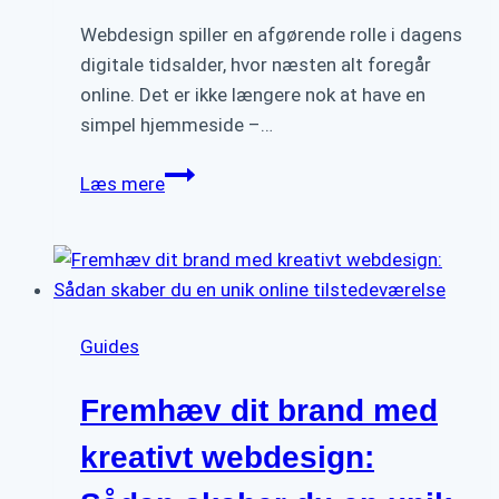
Webdesign spiller en afgørende rolle i dagens
digitale tidsalder, hvor næsten alt foregår
online. Det er ikke længere nok at have en
simpel hjemmeside –…
5
Læs mere
Webdesign
Trends,
der
vil
Dominere
Guides
i
2024:
Fremhæv dit brand med
Fra
Mørk
kreativt webdesign:
Tilstand