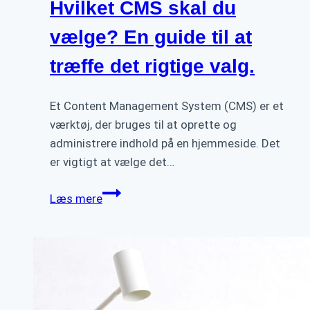
Hvilket CMS skal du
vælge? En guide til at
træffe det rigtige valg.
Et Content Management System (CMS) er et
værktøj, der bruges til at oprette og
administrere indhold på en hjemmeside. Det
er vigtigt at vælge det…
Hvilket
Læs mere
CMS
skal
du
vælge?
En
guide