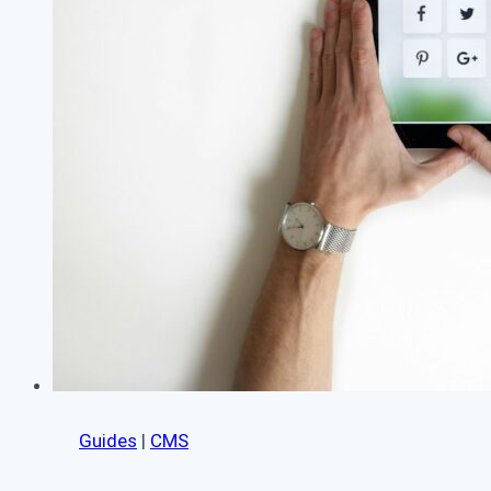
en
unik
online
tilstedeværelse
Guides
|
CMS