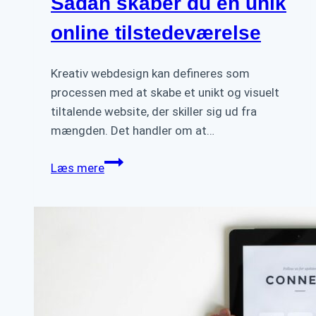
Sådan skaber du en unik
til
3D
online tilstedeværelse
Effekter
Kreativ webdesign kan defineres som
processen med at skabe et unikt og visuelt
tiltalende website, der skiller sig ud fra
mængden. Det handler om at…
Fremhæv
Læs mere
dit
brand
med
kreativt
webdesign:
Sådan
skaber
du