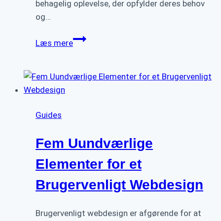
behagelig oplevelse, der opfylder deres behov
og…
Bedste
Læs mere
Praksis:
Sådan
Skaber
Du
Enestående
Guides
Brugeroplevelser
på
Fem Uundværlige
Din
Hjemmeside
Elementer for et
Brugervenligt Webdesign
Brugervenligt webdesign er afgørende for at