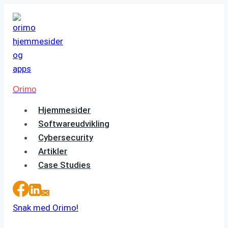
Fortsæt
til
indhold
Orimo
Hjemmesider
Softwareudvikling
Cybersecurity
Artikler
Case Studies
Snak med Orimo!