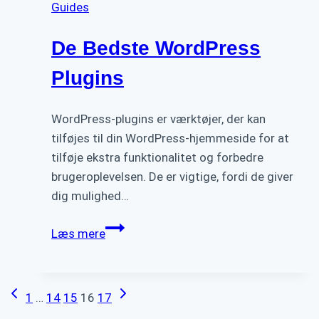
Guides
De Bedste WordPress
Plugins
WordPress-plugins er værktøjer, der kan
tilføjes til din WordPress-hjemmeside for at
tilføje ekstra funktionalitet og forbedre
brugeroplevelsen. De er vigtige, fordi de giver
dig mulighed…
De
Læs mere
Bedste
WordPress
Plugins
Forrige
Næste
Side
1
…
14
15
16
17
side
side