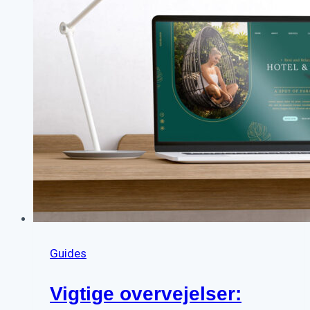
til
at
træffe
det
rigtige
valg.
Guides
Vigtige overvejelser: