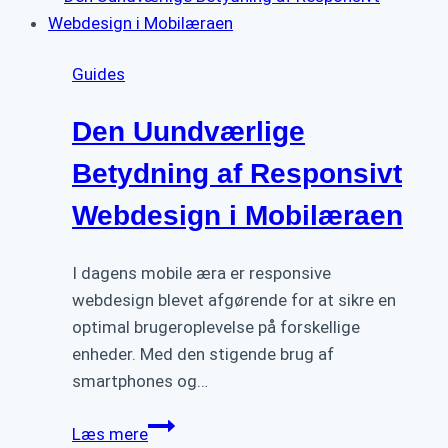
en
effektiv
Guides
Call-
to-
Den Uundværlige
Action
på
Betydning af Responsivt
din
Webdesign i Mobilæraen
hjemmeside
I dagens mobile æra er responsive
webdesign blevet afgørende for at sikre en
optimal brugeroplevelse på forskellige
enheder. Med den stigende brug af
smartphones og…
Den
Læs mere