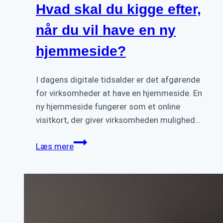
Hvad skal du kigge efter,
når du vil have en ny
hjemmeside?
I dagens digitale tidsalder er det afgørende
for virksomheder at have en hjemmeside. En
ny hjemmeside fungerer som et online
visitkort, der giver virksomheden mulighed…
Vigtige
Læs mere
overvejelser:
Hvad
skal
du
kigge
efter,