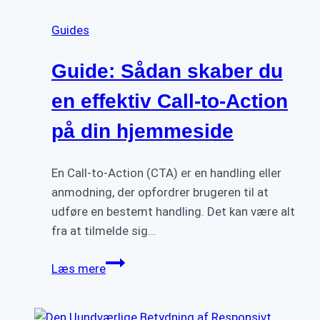
det
Guides
Perfekte
Farveskema
Guide: Sådan skaber du
til
Dit
en effektiv Call-to-Action
Webdesign
på din hjemmeside
En Call-to-Action (CTA) er en handling eller
anmodning, der opfordrer brugeren til at
udføre en bestemt handling. Det kan være alt
fra at tilmelde sig…
Guide:
Læs mere
Sådan
skaber
du